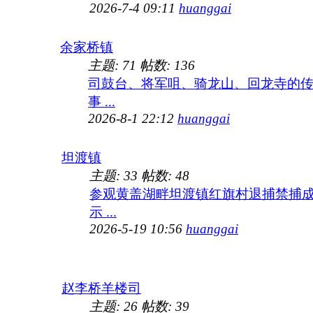
2026-7-4 09:11
huanggai
余家桥镇
主题:
71
帖数:
136
司鼓台、将军咀、骑龙山、回龙寺的
事 ...
2026-8-1 22:12
huanggai
坦渡镇
主题:
33
帖数:
48
参观黄盖湖畔坦渡镇红旗村退捕禁捕
示 ...
2026-5-19 10:56
huanggai
赵李桥羊楼司
主题:
26
帖数:
39