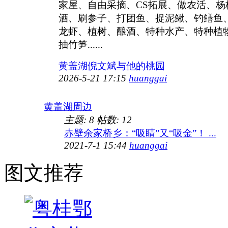
家屋、自由采摘、CS拓展、做农活、杨
酒、刷参子、打团鱼、捉泥鳅、钓鳝鱼
龙虾、植树、酿酒、特种水产、特种植
抽竹笋......
黄盖湖倪文斌与他的桃园
2026-5-21 17:15
huanggai
黄盖湖周边
主题:
8
帖数:
12
赤壁余家桥乡：“吸睛”又“吸金”！ ...
2021-7-1 15:44
huanggai
图文推荐