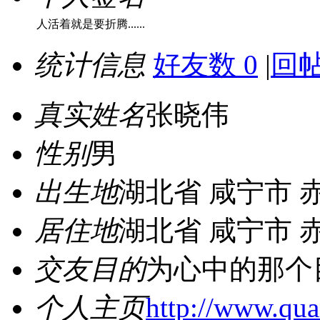
人活着就是要折腾......
统计信息
好友数 0
|
回帖
真实姓名
张晓伟
性别
男
出生地
湖北省 咸宁市 
居住地
湖北省 咸宁市 
交友目的
为心中的那个
个人主页
http://www.qua