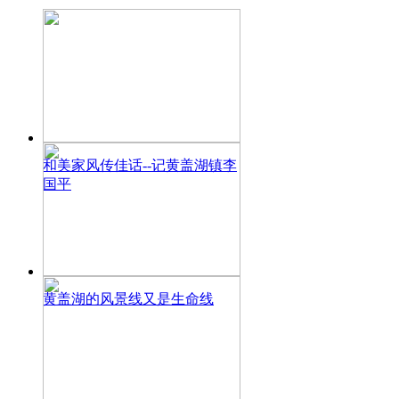
和美家风传佳话--记黄盖湖镇李
国平
黄盖湖的风景线又是生命线