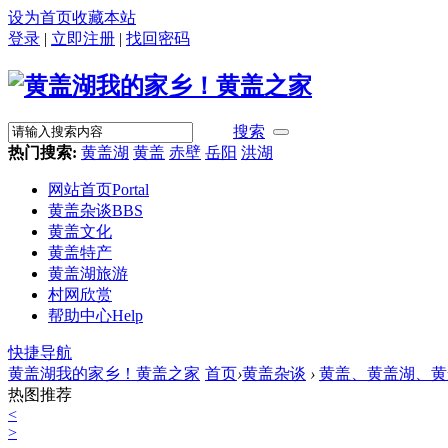
设为首页
收藏本站
登录
|
立即注册
|
找回密码
搜索
热门搜索:
黄盖湖
黄盖
赤壁
岳阳
洪湖
网站首页
Portal
黄盖杂谈
BBS
黄盖文化
黄盖特产
黄盖湖旅游
村网欣赏
帮助中心
Help
快捷导航
黄盖湖我的家乡！黄盖之家
首页
›
黄盖杂谈
›
黄盖、黄盖湖、黄盖人.
热图推荐
<
>