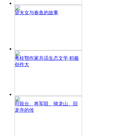
望夫女与春鱼的故事
粤桂鄂作家共话生态文学 积极
创作大
司鼓台、将军咀、骑龙山、回
龙寺的传