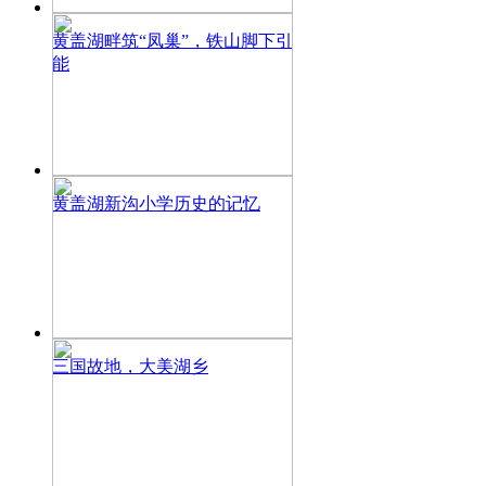
黄盖湖畔筑“凤巢”，铁山脚下引
能
黄盖湖新沟小学历史的记忆
三国故地，大美湖乡