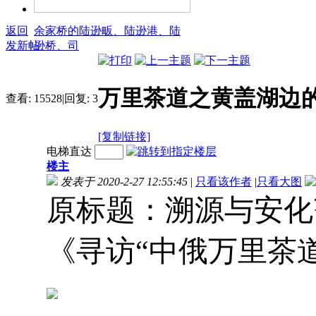
返回
余家桥的陆逊畈、陆逊港、陆
发新帖
逊桥、司
万里茶道之黄盖湖边
查看:
15528
|
回复:
3
[复制链接]
电梯直达
楼主
发表于 2020-2-27 12:55:45
|
只看该作者
|
只看大图
原标题：溯源与安化
《寻访“中俄万里茶道