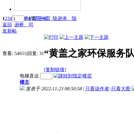
1
2
3
4
余家桥的陆逊畈、陆逊港、陆
/ 4 页
下一页
返回
逊桥、司
发新帖
“黄盖之家环保服务
查看:
54651
|
回复:
31
[复制链接]
电梯直达
楼主
发表于 2022-11-23 08:50:58
|
只看该作者
|
只看大图