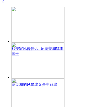
>
和美家风传佳话--记黄盖湖镇李
国平
黄盖湖的风景线又是生命线