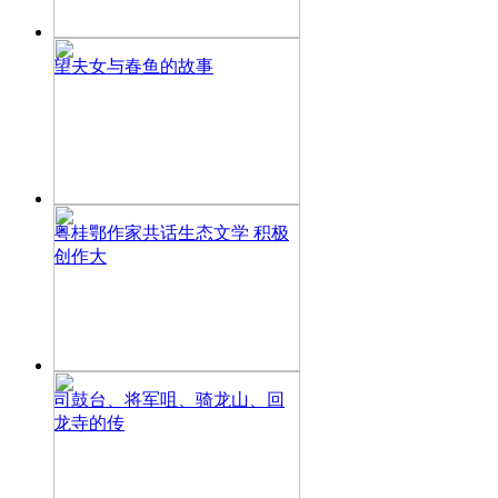
望夫女与春鱼的故事
粤桂鄂作家共话生态文学 积极
创作大
司鼓台、将军咀、骑龙山、回
龙寺的传