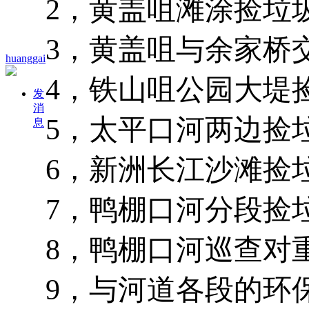
2，黄盖咀滩涂捡垃
3，黄盖咀与余家桥
huanggai
4，铁山咀公园大堤
发
消
5，太平口河两边捡
息
6，新洲长江沙滩捡
7，鸭棚口河分段捡
8，鸭棚口河巡查对
9，与河道各段的环