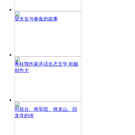
望夫女与春鱼的故事
粤桂鄂作家共话生态文学 积极
创作大
司鼓台、将军咀、骑龙山、回
龙寺的传