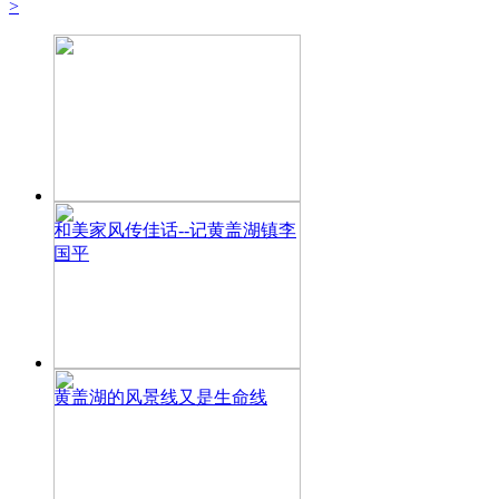
>
和美家风传佳话--记黄盖湖镇李
国平
黄盖湖的风景线又是生命线