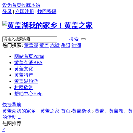
设为首页
收藏本站
登录
|
立即注册
|
找回密码
搜索
热门搜索:
黄盖湖
黄盖
赤壁
岳阳
洪湖
网站首页
Portal
黄盖杂谈
BBS
黄盖文化
黄盖特产
黄盖湖旅游
村网欣赏
帮助中心
Help
快捷导航
黄盖湖我的家乡！黄盖之家
首页
›
黄盖杂谈
›
黄盖、黄盖湖、黄盖人.
的活动 ...
热图推荐
<