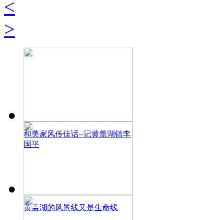
<
>
和美家风传佳话--记黄盖湖镇李
国平
黄盖湖的风景线又是生命线