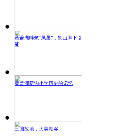
黄盖湖畔筑“凤巢”，铁山脚下引
能
黄盖湖新沟小学历史的记忆
三国故地，大美湖乡