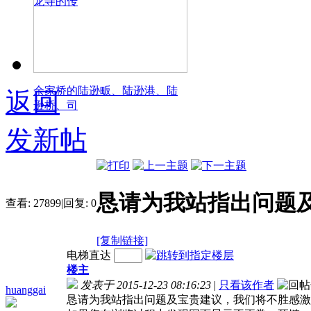
龙寺的传
余家桥的陆逊畈、陆逊港、陆
返回
逊桥、司
发新帖
恳请为我站指出问题
查看:
27899
|
回复:
0
[复制链接]
电梯直达
楼主
发表于 2015-12-23 08:16:23
|
只看该作者
huanggai
恳请为我站指出问题及宝贵建议，我们将不胜感激