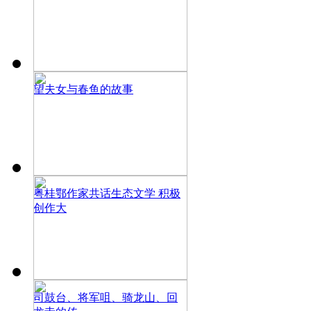
望夫女与春鱼的故事
粤桂鄂作家共话生态文学 积极
创作大
司鼓台、将军咀、骑龙山、回