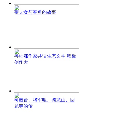
望夫女与春鱼的故事
粤桂鄂作家共话生态文学 积极
创作大
司鼓台、将军咀、骑龙山、回
龙寺的传