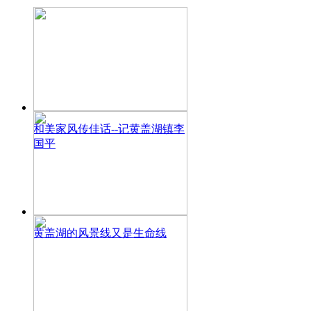
和美家风传佳话--记黄盖湖镇李
国平
黄盖湖的风景线又是生命线