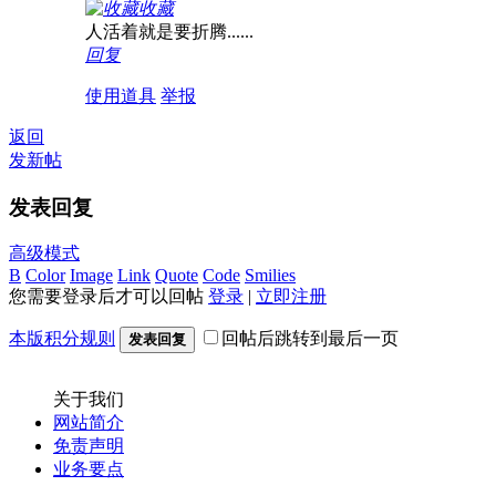
收藏
人活着就是要折腾......
回复
使用道具
举报
返回
发新帖
发表回复
高级模式
B
Color
Image
Link
Quote
Code
Smilies
您需要登录后才可以回帖
登录
|
立即注册
本版积分规则
回帖后跳转到最后一页
发表回复
关于我们
网站简介
免责声明
业务要点