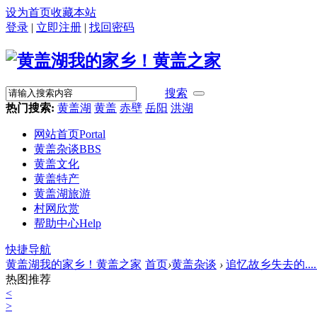
设为首页
收藏本站
登录
|
立即注册
|
找回密码
搜索
热门搜索:
黄盖湖
黄盖
赤壁
岳阳
洪湖
网站首页
Portal
黄盖杂谈
BBS
黄盖文化
黄盖特产
黄盖湖旅游
村网欣赏
帮助中心
Help
快捷导航
黄盖湖我的家乡！黄盖之家
首页
›
黄盖杂谈
›
追忆故乡失去的.....
热图推荐
<
>