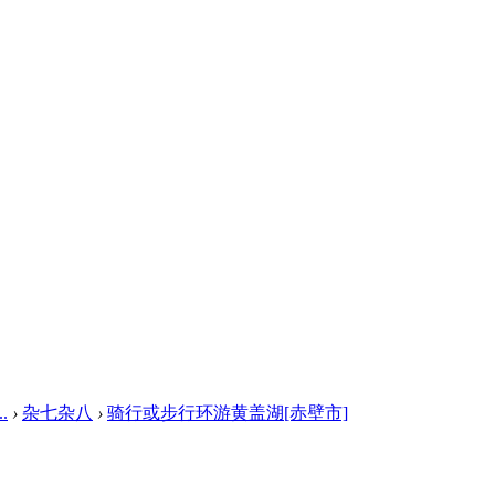
.
›
杂七杂八
›
骑行或步行环游黄盖湖[赤壁市]