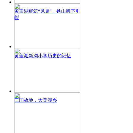
黄盖湖畔筑“凤巢”，铁山脚下引
能
黄盖湖新沟小学历史的记忆
三国故地，大美湖乡