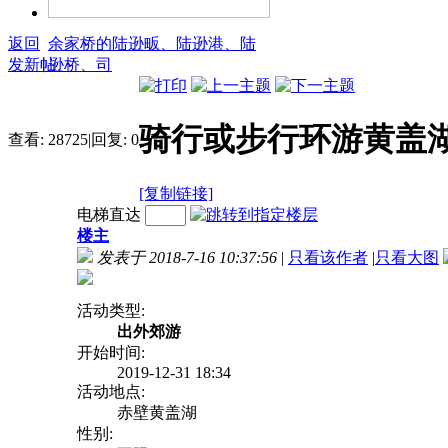
返回
余家桥的陆逊畈、陆逊港、陆
发新帖
逊桥、司
骑行或步行环游黄盖湖
查看:
28725
|
回复:
0
[复制链接]
电梯直达
楼主
发表于 2018-7-16 10:37:56
|
只看该作者
|
只看大图
活动类型:
出外郊游
开始时间:
2019-12-31 18:34
活动地点:
赤壁黄盖湖
性别: