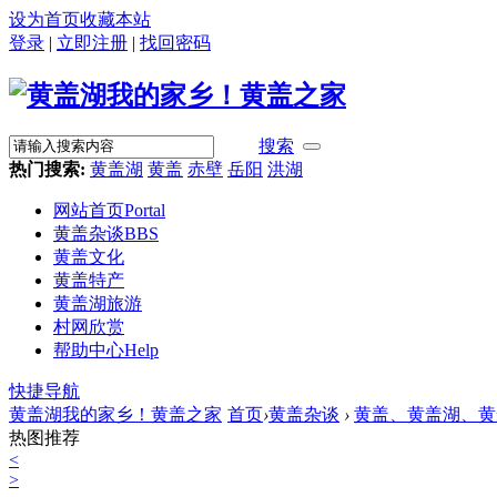
设为首页
收藏本站
登录
|
立即注册
|
找回密码
搜索
热门搜索:
黄盖湖
黄盖
赤壁
岳阳
洪湖
网站首页
Portal
黄盖杂谈
BBS
黄盖文化
黄盖特产
黄盖湖旅游
村网欣赏
帮助中心
Help
快捷导航
黄盖湖我的家乡！黄盖之家
首页
›
黄盖杂谈
›
黄盖、黄盖湖、黄盖人.
热图推荐
<
>