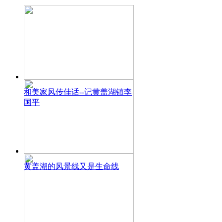
和美家风传佳话--记黄盖湖镇李
国平
黄盖湖的风景线又是生命线