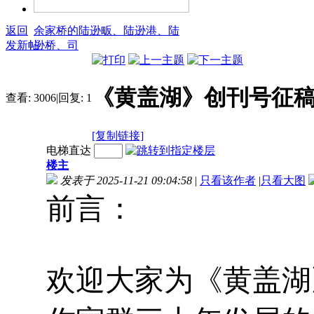
返回
余家桥的陆逊畈、陆逊港、陆
发新帖
逊桥、司
《黄盖湖》创刊号征
查看:
3006
|
回复:
1
[复制链接]
电梯直达
楼主
发表于 2025-11-21 09:04:58
|
只看该作者
|
只看大图
前言：
欢迎大家为《黄盖湖