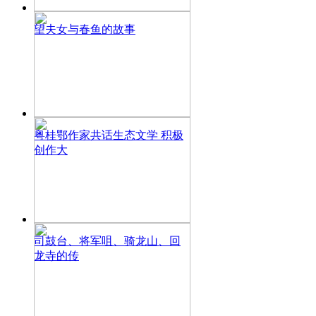
望夫女与春鱼的故事
粤桂鄂作家共话生态文学 积极
创作大
司鼓台、将军咀、骑龙山、回
龙寺的传