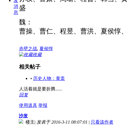
发
消
盛
息
魏：
曹操、曹仁、程昱、曹洪、夏侯惇
赤壁之战
,
夏侯惇
收藏
相关帖子
•
历史人物：黄盖
人活着就是要折腾......
回复
使用道具
举报
沙发
楼主
|
发表于 2016-3-11 08:07:01
|
只看该作者