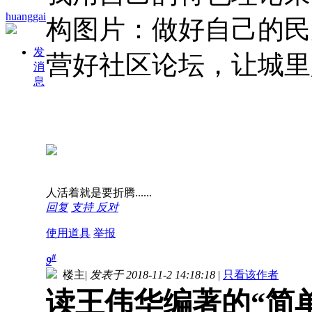
huanggai
构图片：做好自己的民
发
营好社区论坛，让城里
消
息
人活着就是要折腾......
回复
支持
反对
使用道具
举报
#
9
楼主
|
发表于 2018-11-2 14:18:18
|
只看该作者
读王伟华编著的“简