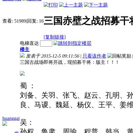
三国赤壁之战招募干
查看:
51989
|
回复:
16
[复制链接]
电梯直达
楼主
发表于 2015-12-5 09:11:56
|
只看该作者
三国古战场即将开战，现招募干将：版主！！！
蜀 ：
刘备、关羽、张飞、赵云、孔明、
良、马谡、魏延、杨仪、王平、姜
huanggai
吴：
孙权、鲁肃、周瑜、程普、韩当、