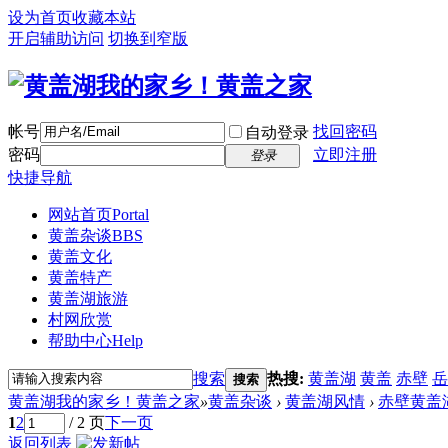
设为首页
收藏本站
开启辅助访问
切换到窄版
帐号
找回密码
自动登录
密码
立即注册
登录
快捷导航
网站首页
Portal
黄盖杂谈
BBS
黄盖文化
黄盖特产
黄盖湖旅游
村网欣赏
帮助中心
Help
搜索
热搜:
黄盖湖
黄盖
赤壁
岳
搜索
黄盖湖我的家乡！黄盖之家
»
黄盖杂谈
›
黄盖湖风情
›
赤壁黄盖
1
2
/ 2 页
下一页
返回列表