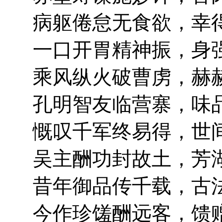
病躯倦怠无食欲，幸
一口开胃精神振，身
乘风纵火破曹虏，赫
孔明智友临营寨，味
慨叹千军终易得，世
吴主酬功封故土，芳
昔年御品传千载，古
今作珍馐酬远客，馈