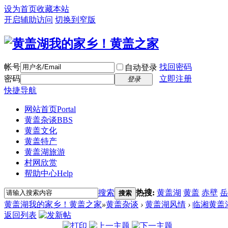
设为首页
收藏本站
开启辅助访问
切换到窄版
帐号
找回密码
自动登录
密码
立即注册
登录
快捷导航
网站首页
Portal
黄盖杂谈
BBS
黄盖文化
黄盖特产
黄盖湖旅游
村网欣赏
帮助中心
Help
搜索
热搜:
黄盖湖
黄盖
赤壁
岳
搜索
黄盖湖我的家乡！黄盖之家
»
黄盖杂谈
›
黄盖湖风情
›
临湘黄盖
返回列表