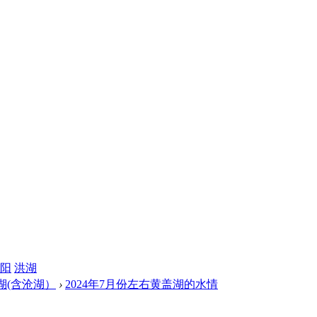
阳
洪湖
湖(含沧湖）
›
2024年7月份左右黄盖湖的水情