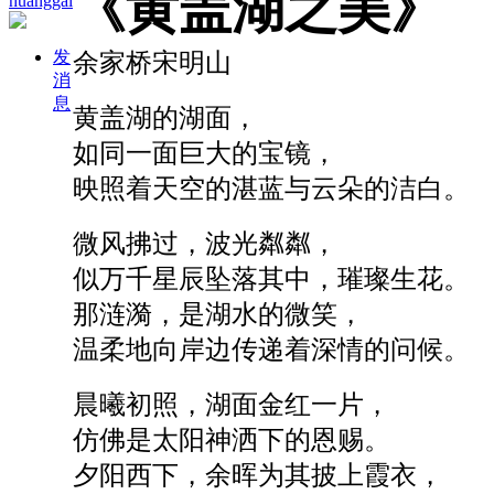
《黄盖湖之美》
huanggai
发
余家桥宋明山
消
息
黄盖湖的湖面，
如同一面巨大的宝镜，
映照着天空的湛蓝与云朵的洁白。
微风拂过，波光粼粼，
似万千星辰坠落其中，璀璨生花。
那涟漪，是湖水的微笑，
温柔地向岸边传递着深情的问候。
晨曦初照，湖面金红一片，
仿佛是太阳神洒下的恩赐。
夕阳西下，余晖为其披上霞衣，