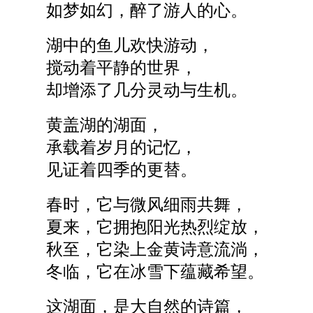
如梦如幻，醉了游人的心。
湖中的鱼儿欢快游动，
搅动着平静的世界，
却增添了几分灵动与生机。
黄盖湖的湖面，
承载着岁月的记忆，
见证着四季的更替。
春时，它与微风细雨共舞，
夏来，它拥抱阳光热烈绽放，
秋至，它染上金黄诗意流淌，
冬临，它在冰雪下蕴藏希望。
这湖面，是大自然的诗篇，