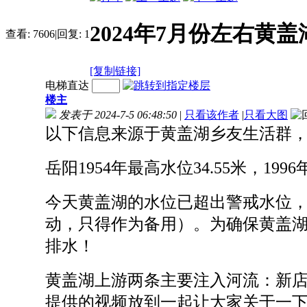
2024年7月份左右黄
查看:
7606
|
回复:
1
[复制链接]
电梯直达
楼主
发表于 2024-7-5 06:48:50
|
只看该作者
|
只看大图
以下信息来源于黄盖湖乡友生活群，时
岳阳1954年最高水位34.55米，1996
今天黄盖湖的水位已超出警戒水位，
动，只得作为备用）。为确保黄盖湖
排水！
黄盖湖上游两条主要注入河流：新
提供的视频放到一起让大家关于一