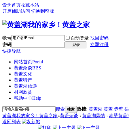
设为首页
收藏本站
开启辅助访问
切换到窄版
帐号
找回密码
自动登录
密码
立即注册
登录
快捷导航
网站首页
Portal
黄盖杂谈
BBS
黄盖文化
黄盖特产
黄盖湖旅游
村网欣赏
帮助中心
Help
搜索
热搜:
黄盖湖
黄盖
赤壁
岳
搜索
黄盖湖我的家乡！黄盖之家
»
黄盖杂谈
›
黄盖湖风情
›
赤壁黄盖
返回列表